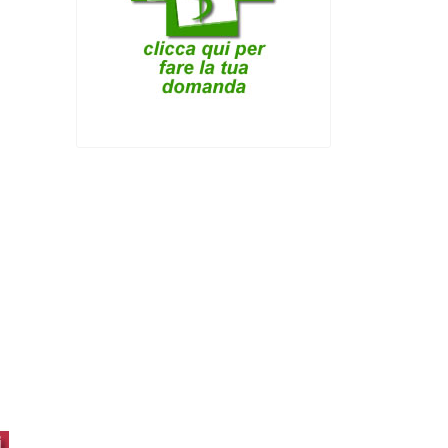
dolomia festa mamma 2026
dolomia fondotinta